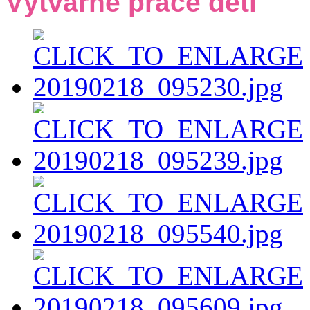
Výtvarné práce detí