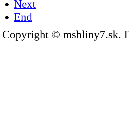
Next
End
Copyright © mshliny7.sk. 