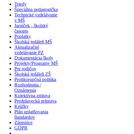
Triedy
Špeciálna pedagogička
Technické vzdelávanie
v MŠ
Jarníček - školský
časopis
Poplatky
Školská jedáleň MŠ
Aktualizačné
vzdelávanie PZ
Dokumentácia školy
Projekty/Programy MŠ
Pre rodičov
Školská jedáleň ZŠ
Protikorupčná politika
Rozhodnutia /
Oznámenia
Kolektívna zmluva
Predplavecká príprava
Krúžky
Plán uplatňovania
štandardov
Zápisnice
GDPR
...