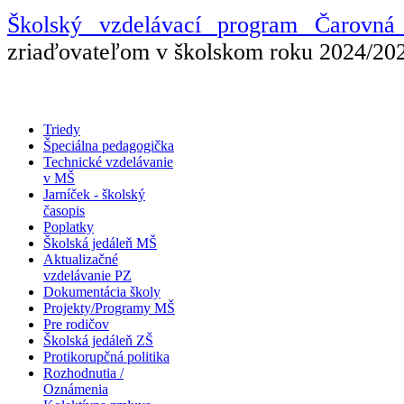
Školský vzdelávací program Čarovná
zriaďovateľom v školskom roku 2024/20
Triedy
Špeciálna pedagogička
Technické vzdelávanie
v MŠ
Jarníček - školský
časopis
Poplatky
Školská jedáleň MŠ
Aktualizačné
vzdelávanie PZ
Dokumentácia školy
Projekty/Programy MŠ
Pre rodičov
Školská jedáleň ZŠ
Protikorupčná politika
Rozhodnutia /
Oznámenia