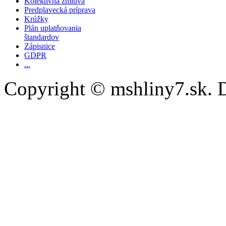
Kolektívna zmluva
Predplavecká príprava
Krúžky
Plán uplatňovania
štandardov
Zápisnice
GDPR
...
Copyright © mshliny7.sk. 